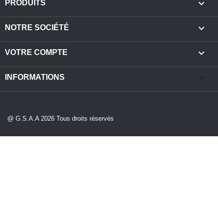

PRODUITS

NOTRE SOCIÉTÉ

VOTRE COMPTE
keyboard_arrow_down
INFORMATIONS
@ G.S.A.A 2026 Tous droits réservés