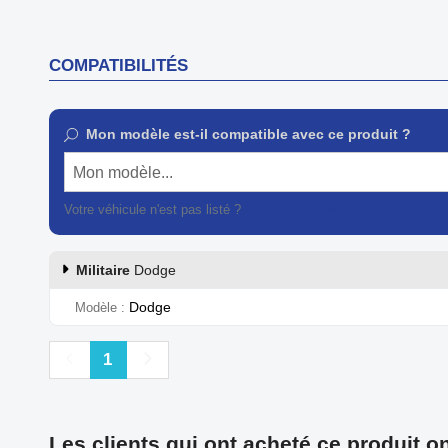
COMPATIBILITÉS
Mon modèle est-il compatible avec ce produit ?
Mon modèle...
Votre véhicule n'est pas listé ?
Contactez notre service client
Militaire
Dodge
Dodge
Modèle
Précédent
Suivant
1
Les clients qui ont acheté ce produit o