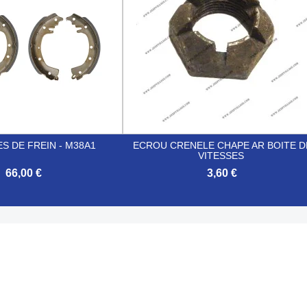
S DE FREIN - M38A1
ECROU CRENELE CHAPE AR BOITE D
VITESSES
66,00 €
3,60 €

Aperçu rapide
Aperçu rapide