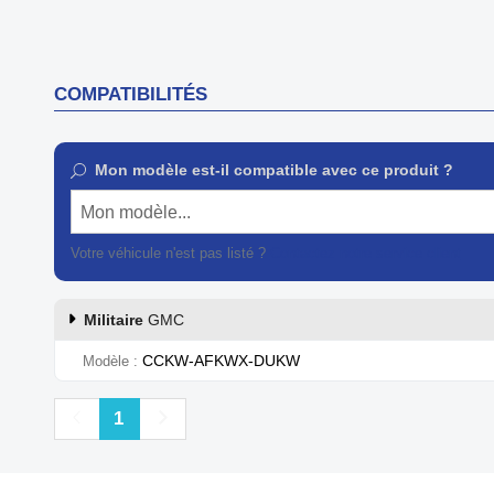
COMPATIBILITÉS
Mon modèle est-il compatible avec ce produit ?
Mon modèle...
Votre véhicule n'est pas listé ?
Contactez notre service client
Militaire
GMC
CCKW-AFKWX-DUKW
Modèle
Précédent
Suivant
1