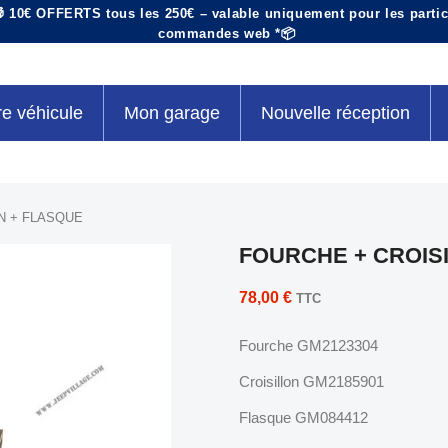
 10€ OFFERTS tous les 250€ – valable uniquement pour les particu
commandes web *📦
re véhicule
Mon garage
Nouvelle réception
N + FLASQUE
FOURCHE + CROIS
78,00 €
TTC
Fourche GM2123304
Croisillon GM2185901
Flasque GM084412