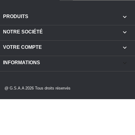

PRODUITS

NOTRE SOCIÉTÉ

VOTRE COMPTE
keyboard_arrow_down
INFORMATIONS
@ G.S.A.A 2026 Tous droits réservés