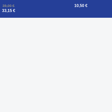
10,50 €
39,00 €
33,15 €

Aperçu rapide
Aperçu rapide