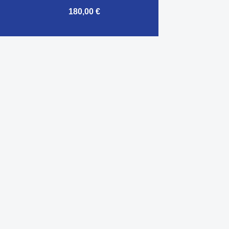
180,00 €

Aperçu rapide