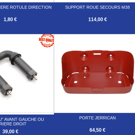
IERE ROTULE DIRECTION
SUPPORT ROUE SECOURS M38
1,80 €
114,00 €

Aperçu rapide
Aperçu rapide
PORTE JERRICAN
U" AVANT GAUCHE OU
RIERE DROIT
64,50 €
39,00 €