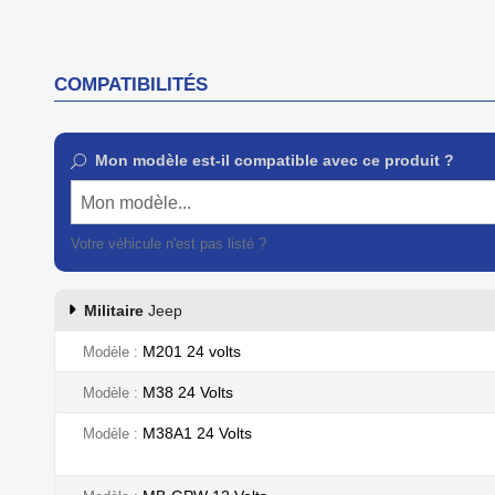

Aperçu rapide
COMPATIBILITÉS
Mon modèle est-il compatible avec ce produit ?
Mon modèle...
Votre véhicule n'est pas listé ?
Contactez notre service client
Militaire
Jeep
M201 24 volts
Modèle
M38 24 Volts
Modèle
M38A1 24 Volts
Modèle