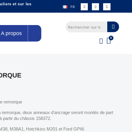
liers et sur les
FR
A propos
ORQUE
 de remorque
a remorque, deux anneaux d'ancrage seront montés de part
 à partir du châssis 158372.
 M38, M38A1, Hotchkiss M201 et Ford GPW.