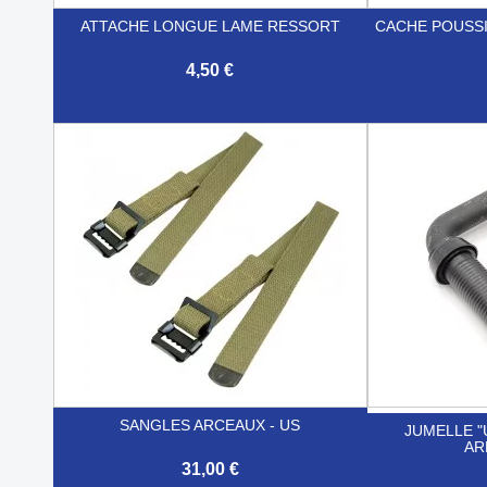
ATTACHE LONGUE LAME RESSORT
CACHE POUSS
4,50 €


Aperçu rapide
SANGLES ARCEAUX - US
JUMELLE "
AR
31,00 €