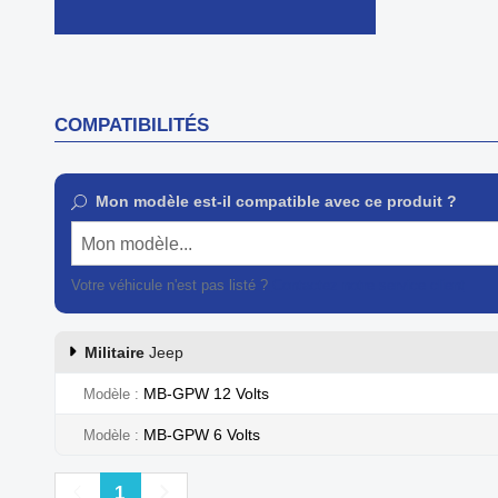

Aperçu rapide
COMPATIBILITÉS
Mon modèle est-il compatible avec ce produit ?
Mon modèle...
Votre véhicule n'est pas listé ?
Contactez notre service client
Militaire
Jeep
MB-GPW 12 Volts
Modèle
MB-GPW 6 Volts
Modèle
Précédent
Suivant
1