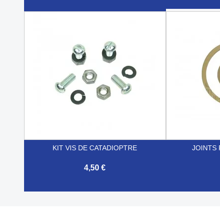


Aperçu rapide
KIT VIS DE CATADIOPTRE
JOINTS 
4,50 €


Aperçu rapide