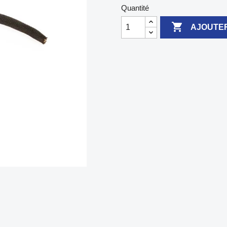
Quantité

AJOUTER