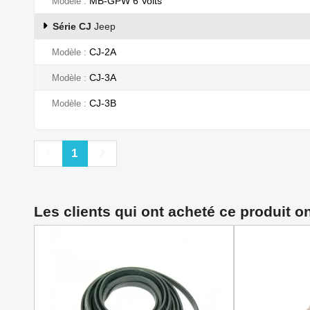
MB-GPW 6 Volts
Modèle
Série CJ
Jeep
CJ-2A
Modèle
CJ-3A
Modèle
CJ-3B
Modèle
Précédent
Suivant
1
Les clients qui ont acheté ce produit o