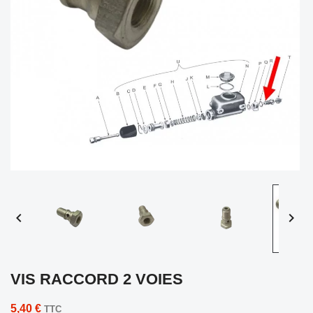


VIS RACCORD 2 VOIES
5,40 €
TTC