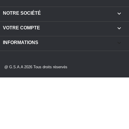

NOTRE SOCIÉTÉ

VOTRE COMPTE
keyboard_arrow_down
INFORMATIONS
@ G.S.A.A 2026 Tous droits réservés