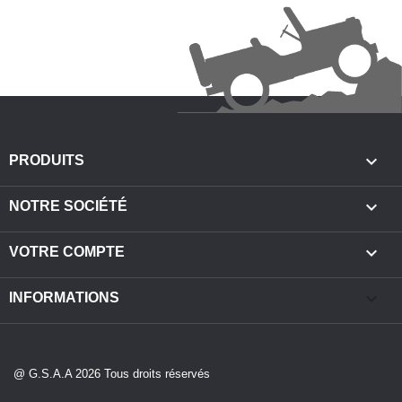

PRODUITS

NOTRE SOCIÉTÉ

VOTRE COMPTE
keyboard_arrow_down
INFORMATIONS
@ G.S.A.A 2026 Tous droits réservés