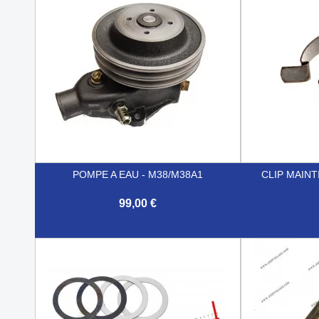
POMPE A EAU - M38/M38A1
CLIP MAIN
99,00 €


Aperçu rapide