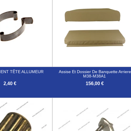
TIENT TÊTE ALLUMEUR
Assise Et Dossier De Banquette Arrier
M38-M38A1
2,40 €
156,00 €

Aperçu rapide
Aperçu rapide