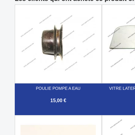
POULIE POMPE A EAU
VITRE LATE
15,00 €


Aperçu rapide