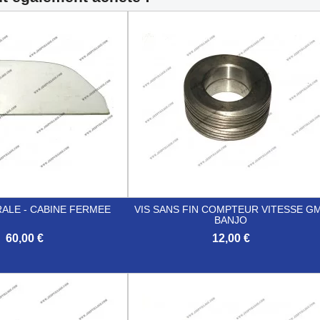
RALE - CABINE FERMEE
VIS SANS FIN COMPTEUR VITESSE G
BANJO
60,00 €
12,00 €

Aperçu rapide
Aperçu rapide