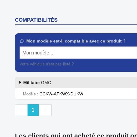
COMPATIBILITÉS
Mon modèle est-il compatible avec ce produit ?
Mon modèle...
Votre véhicule n'est pas listé ?
Contactez notre service client
Militaire
GMC
CCKW-AFKWX-DUKW
Modèle
Précédent
Suivant
1
Les clients qui ont acheté ce produit o