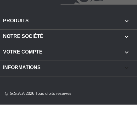

PRODUITS

NOTRE SOCIÉTÉ

VOTRE COMPTE
keyboard_arrow_down
INFORMATIONS
@ G.S.A.A 2026 Tous droits réservés