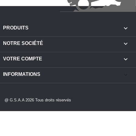

PRODUITS

NOTRE SOCIÉTÉ

VOTRE COMPTE
keyboard_arrow_down
INFORMATIONS
@ G.S.A.A 2026 Tous droits réservés