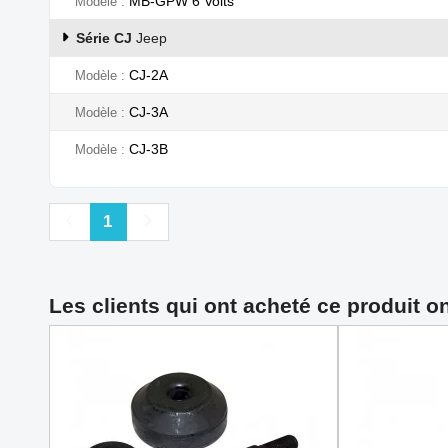
MB-GPW 6 Volts
Modèle
Série CJ
Jeep
CJ-2A
Modèle
CJ-3A
Modèle
CJ-3B
Modèle
Précédent
Suivant
1
Les clients qui ont acheté ce produit o