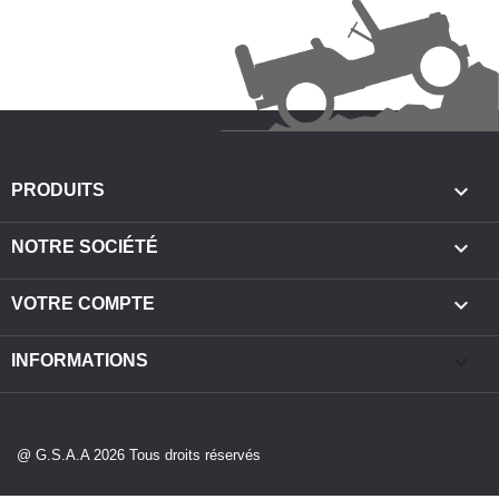

PRODUITS

NOTRE SOCIÉTÉ

VOTRE COMPTE
keyboard_arrow_down
INFORMATIONS
@ G.S.A.A 2026 Tous droits réservés